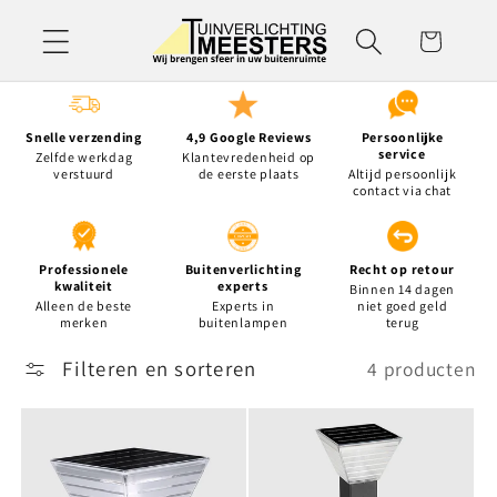
Meteen
naar de
Winkelwagen
content
Snelle verzending
4,9 Google Reviews
Persoonlijke
service
Zelfde werkdag
Klantevredenheid op
verstuurd
de eerste plaats
Altijd persoonlijk
contact via chat
Professionele
Buitenverlichting
Recht op retour
kwaliteit
experts
Binnen 14 dagen
Alleen de beste
Experts in
niet goed geld
merken
buitenlampen
terug
Filteren en sorteren
4 producten