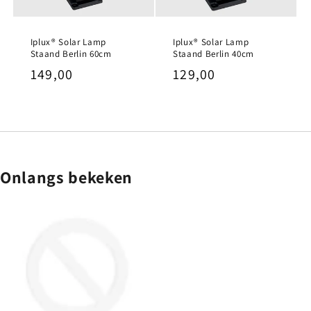
Iplux® Solar Lamp
Iplux® Solar Lamp
Staand Berlin 60cm
Staand Berlin 40cm
Normale
149,00
Normale
129,00
prijs
prijs
Onlangs bekeken