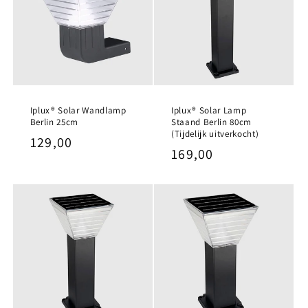
Iplux® Solar Wandlamp
Iplux® Solar Lamp
Berlin 25cm
Staand Berlin 80cm
(Tijdelijk uitverkocht)
Normale
129,00
Normale
169,00
prijs
prijs