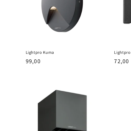
Lightpro Kuma
Lightpro
Normale
99,00
Norm
72,00
prijs
prijs