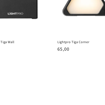
 Tiga Wall
Lightpro Tiga Corner
ale
Normale
65,00
prijs