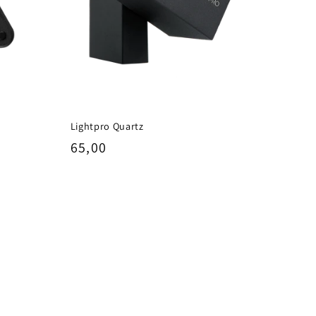
Lightpro Quartz
Normale
65,00
prijs