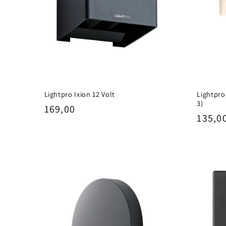
Lightpro Ixion 12 Volt
Lightpro
3)
Normale
169,00
Norm
135,0
prijs
prijs