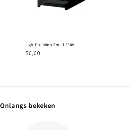
LightPro Ixion Small 230V
Normale
50,00
prijs
Onlangs bekeken