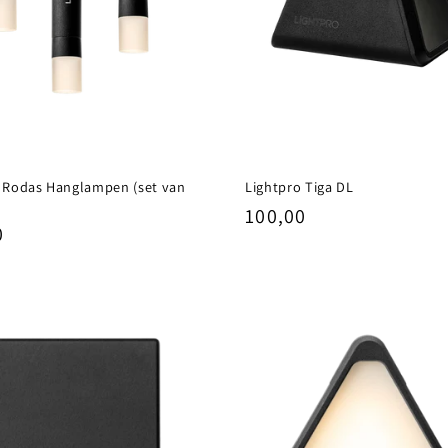
 Rodas Hanglampen (set van
Lightpro Tiga DL
Normale
100,00
ale
0
prijs