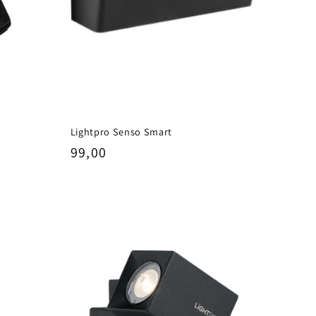
Lightpro Senso Smart
Normale
99,00
prijs