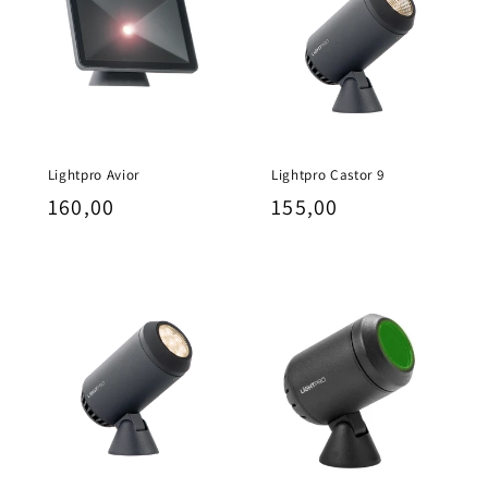
Lightpro Avior
Lightpro Castor 9
Normale
160,00
Normale
155,00
prijs
prijs