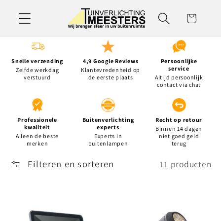
Meteen
naar de
Winkelwagen
content
Snelle verzending
4,9 Google Reviews
Persoonlijke
service
Zelfde werkdag
Klantevredenheid op
verstuurd
de eerste plaats
Altijd persoonlijk
contact via chat
Professionele
Buitenverlichting
Recht op retour
kwaliteit
experts
Binnen 14 dagen
Alleen de beste
Experts in
niet goed geld
merken
buitenlampen
terug
Filteren en sorteren
11 producten