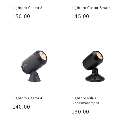
Lightpro Castor 8
Lightpro Castor Smart
Normale
150,00
Normale
145,00
prijs
prijs
Lightpro Castor 4
Lightpro Nilus
Onderwaterspot
Normale
140,00
Normale
130,00
prijs
prijs