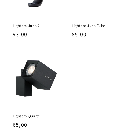
Lightpro Juno 2
Lightpro Juno Tube
Normale
93,00
Normale
85,00
prijs
prijs
Lightpro Quartz
Normale
65,00