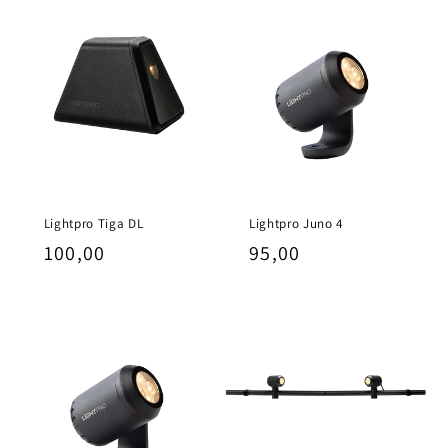
Lightpro Tiga DL
Lightpro Juno 4
Normale
100,00
Normale
95,00
prijs
prijs