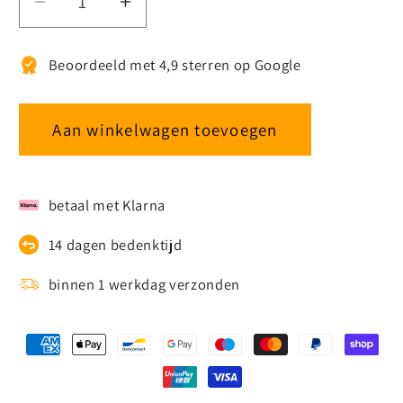
Aantal
Aantal
verlagen
verhogen
voor
voor
Beoordeeld met 4,9 sterren op Google
Iplux®
Iplux®
Solar
Solar
LED
LED
Aan winkelwagen toevoegen
Tuinspot
Tuinspot
Pro+
Pro+
1200lm
1200lm
betaal met Klarna
14 dagen bedenktijd
binnen 1 werkdag verzonden