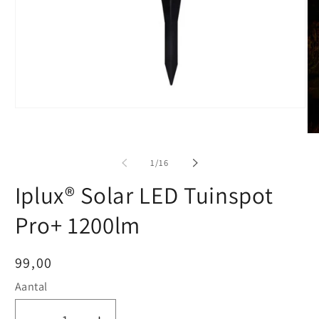
Media
1
openen
Me
in
2
modaal
op
van
1
/
16
in
mo
Iplux® Solar LED Tuinspot
Pro+ 1200lm
Normale
99,00
prijs
Aantal